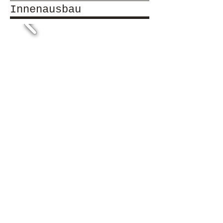
Innenausbau
Isolationen
Verkleidungen/Täfer
Treppen
Parkett
Einbauschränke​
© 2017 Bearda HOLZ-BAU Schüpfen - Bern -
Schweiz |
bearda@bluewin.ch
|
Design:
Grafikschmie